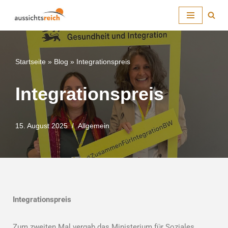
Zum
Inhalt
springen
Startseite
»
Blog
»
Integrationspreis
Integrationspreis
15. August 2025
Allgemein
Integrationspreis
Zum zweiten Mal vergab das Ministerium für Soziales,