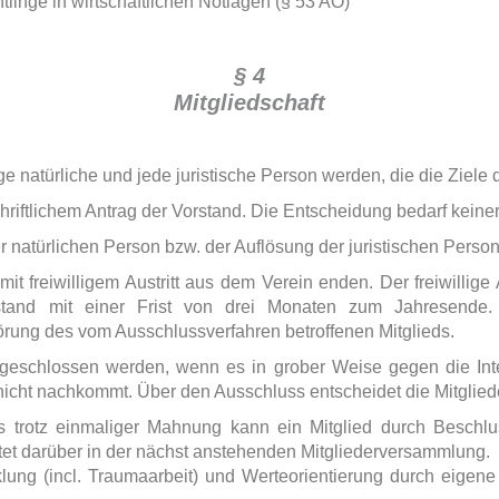
chtlinge in wirtschaftlichen Notlagen (§ 53 AO)
§ 4
Mitgliedschaft
e natürliche und jede juristische Person werden, die die Ziele d
riftlichem Antrag der Vorstand. Die Entscheidung bedarf keine
r natürlichen Person bzw. der Auflösung der juristischen Person
it freiwilligem Austritt aus dem Verein enden. Der freiwillige Au
stand mit einer Frist von drei Monaten zum Jahresende.
rung des vom Ausschlussverfahren betroffenen Mitglieds.
geschlossen werden, wenn es in grober Weise gegen die Int
n nicht nachkommt. Über den Ausschluss entscheidet die Mitgli
s trotz einmaliger Mahnung kann ein Mitglied durch Beschlu
tet darüber in der nächst anstehenden Mitgliederversammlung.
lung (incl. Traumaarbeit) und Werteorientierung durch eigene