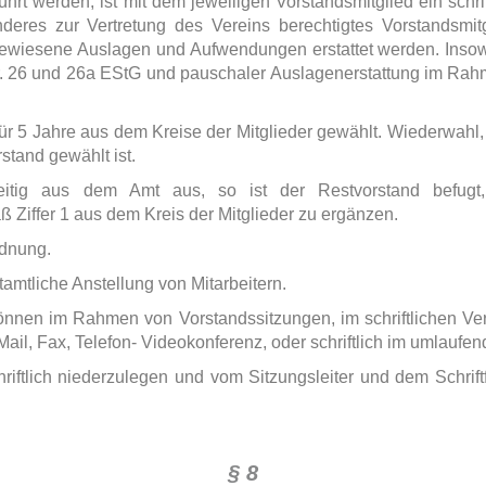
̈hrt werden, ist mit dem jeweiligen Vorstandsmitglied ein schri
deres zur Vertretung des Vereins berechtigtes Vorstandsmitg
ewiesene Auslagen und Aufwendungen erstattet werden. Inso
 26 und 26a EStG und pauschaler Auslagenerstattung im Rahm
ür 5 Jahre aus dem Kreise der Mitglieder gewählt. Wiederwahl,
rstand gewählt ist.
rzeitig aus dem Amt aus, so ist der Restvorstand befug
 Ziffer 1 aus dem Kreis der Mitglieder zu ergänzen.
rdnung.
tamtliche Anstellung von Mitarbeitern.
nnen im Rahmen von Vorstandssitzungen, im schriftlichen V
il, Fax, Telefon- Videokonferenz, oder schriftlich im umlaufe
riftlich niederzulegen und vom Sitzungsleiter und dem Schriftf
§ 8